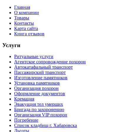
Главная
О компании
Товары
Контакты
Карта сайта
Книга отзывов
Услуги
Ритуальные услуги
Агентское сопровождение похорон
Автокатафальный транспорт
Пассажирский транспорт
Изготовление памятников
Установка памятников
Организация похорон
Оформление документов
Кремация
Эвакуация тел умерших
Бригада по захоронению
Организация VIP похорон
Погребение
Список кладбищ г. Хабаровска
Льготы